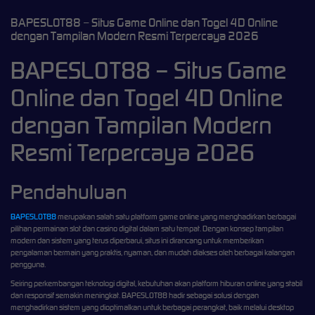
BAPESLOT88 – Situs Game Online dan Togel 4D Online
dengan Tampilan Modern Resmi Terpercaya 2026
BAPESLOT88 – Situs Game
Online dan Togel 4D Online
dengan Tampilan Modern
Resmi Terpercaya 2026
Pendahuluan
BAPESLOT88
merupakan salah satu platform game online yang menghadirkan berbagai
pilihan permainan slot dan casino digital dalam satu tempat. Dengan konsep tampilan
modern dan sistem yang terus diperbarui, situs ini dirancang untuk memberikan
pengalaman bermain yang praktis, nyaman, dan mudah diakses oleh berbagai kalangan
pengguna.
Seiring perkembangan teknologi digital, kebutuhan akan platform hiburan online yang stabil
dan responsif semakin meningkat. BAPESLOT88 hadir sebagai solusi dengan
menghadirkan sistem yang dioptimalkan untuk berbagai perangkat, baik melalui desktop