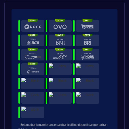
* Selama bank maintenance dan bank offline deposit dan penarikan