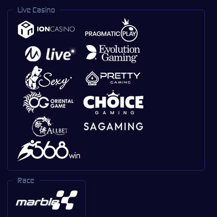
Live Casino
Race