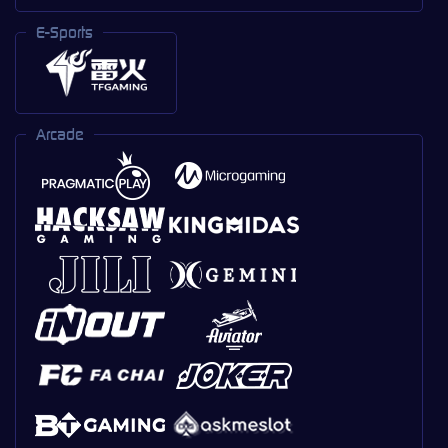
E-Sports
Arcade