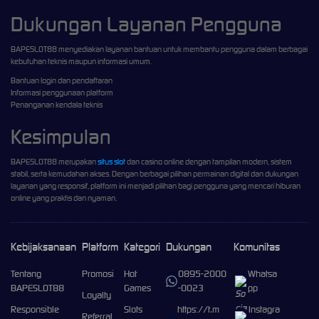
Dukungan Layanan Pengguna
BAPESLOT88 menyediakan layanan bantuan untuk membantu pengguna dalam berbagai
kebutuhan teknis maupun informasi umum.
Bantuan login dan pendaftaran
Informasi penggunaan platform
Penanganan kendala teknis
Kesimpulan
BAPESLOT88 merupakan
situs slot
dan casino online dengan tampilan modern, sistem
stabil, serta kemudahan akses. Dengan berbagai pilihan permainan digital dan dukungan
layanan yang responsif, platform ini menjadi pilihan bagi pengguna yang mencari hiburan
online yang praktis dan nyaman.
Kebijaksanaan
Platform
Kategori
Dukungan
Komunitas
Tentang
Promosi
Hot
0895-2000
Whatsa
BAPESLOT88
Games
-0023
pp
Loyalty
Responsible
Slots
https://t.m
Instagra
Referral