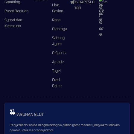
Gambling
e/BAPESLO
m
Live
T88
Pusat Bantuan
Casino
Syarat dan
Race
Ketentuan
Olahraga
Sabung
Ayam
E-Sports
Arcade
Togel
Crash
Game
TARUHAN SLOT
Penyedia slot online dengan beragam pilihan game menarik yang memudahkan
pemain untuk mencapai jackpot