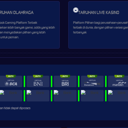
RUHAN OLAHRAGA
TARUHAN LIVE KASINO
ook Gaming Platform Terbaik
Platform Pilihan bagi perusahaan-perusa
kan lebih banyak game, odds yang lebih
terbaik di dunia, dengan pilihan variasi g
 dan menyediakan pilihan yang lebih
terbanyak
untuk pemain.
an tidak dapat diproses