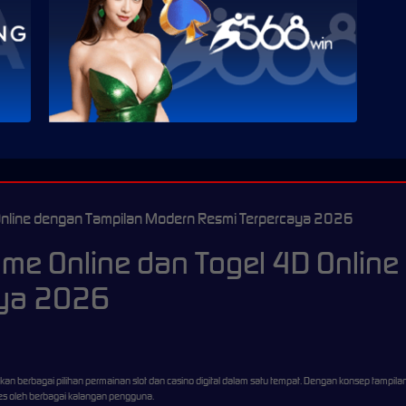
Online dengan Tampilan Modern Resmi Terpercaya 2026
me Online dan Togel 4D Online
aya 2026
 berbagai pilihan permainan slot dan casino digital dalam satu tempat. Dengan konsep tampilan m
s oleh berbagai kalangan pengguna.