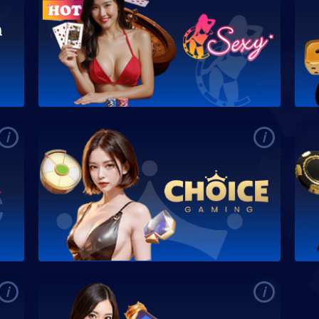
i
i
i
i