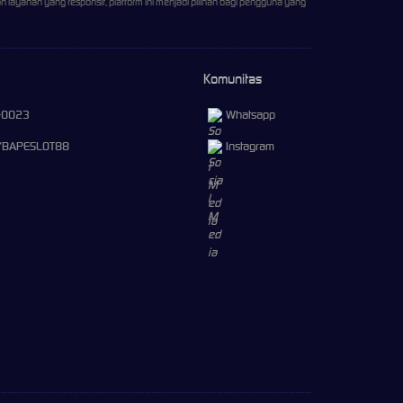
 layanan yang responsif, platform ini menjadi pilihan bagi pengguna yang
Komunitas
-0023
Whatsapp
e/BAPESLOT88
Instagram