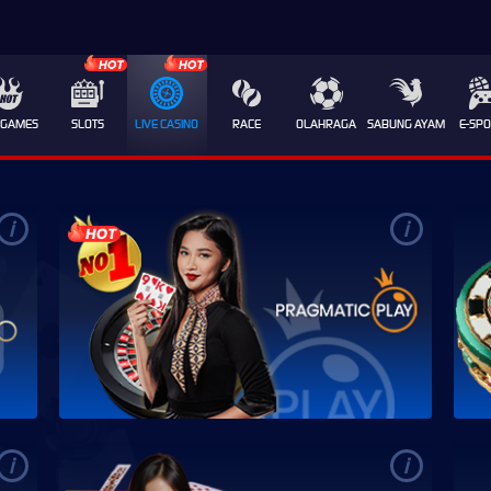
 GAMES
SLOTS
LIVE CASINO
RACE
OLAHRAGA
SABUNG AYAM
E-SP
i
i
i
i