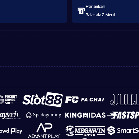
Penarikan
Rata-rata 2 Menit