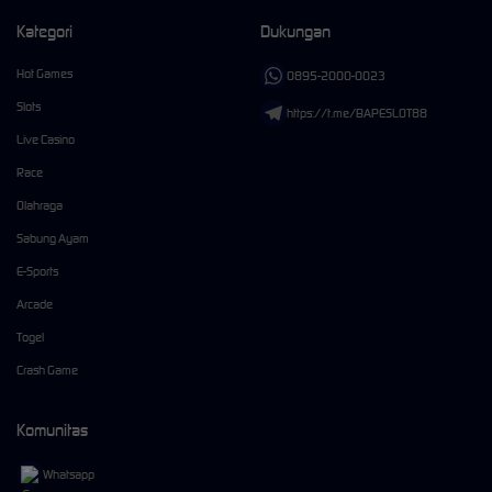
Kategori
Dukungan
Hot Games
0895-2000-0023
Slots
https://t.me/BAPESLOT88
Live Casino
Race
Olahraga
Sabung Ayam
E-Sports
Arcade
Togel
Crash Game
Komunitas
Whatsapp