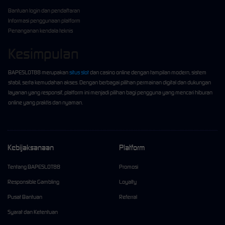
Bantuan login dan pendaftaran
Informasi penggunaan platform
Penanganan kendala teknis
Kesimpulan
BAPESLOT88 merupakan
situs slot
dan casino online dengan tampilan modern, sistem
stabil, serta kemudahan akses. Dengan berbagai pilihan permainan digital dan dukungan
layanan yang responsif, platform ini menjadi pilihan bagi pengguna yang mencari hiburan
online yang praktis dan nyaman.
Kebijaksanaan
Platform
Tentang BAPESLOT88
Promosi
Responsible Gambling
Loyalty
Pusat Bantuan
Referral
Syarat dan Ketentuan