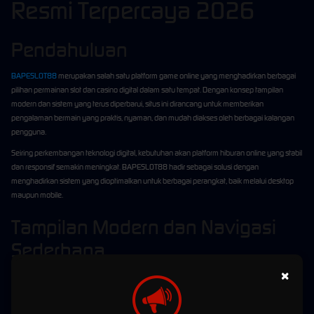
Resmi Terpercaya 2026
Pendahuluan
BAPESLOT88
merupakan salah satu platform game online yang menghadirkan berbagai
pilihan permainan slot dan casino digital dalam satu tempat. Dengan konsep tampilan
modern dan sistem yang terus diperbarui, situs ini dirancang untuk memberikan
pengalaman bermain yang praktis, nyaman, dan mudah diakses oleh berbagai kalangan
pengguna.
Seiring perkembangan teknologi digital, kebutuhan akan platform hiburan online yang stabil
dan responsif semakin meningkat. BAPESLOT88 hadir sebagai solusi dengan
menghadirkan sistem yang dioptimalkan untuk berbagai perangkat, baik melalui desktop
maupun mobile.
Tampilan Modern dan Navigasi
Sederhana
×
Salah satu keunggulan utama dari BAPESLOT88 adalah desain antarmuka yang modern
dan user-friendly. Tampilan yang bersih dan terstruktur memudahkan pengguna dalam
menemukan berbagai menu, mulai dari login, daftar akun, hingga pilihan permainan.