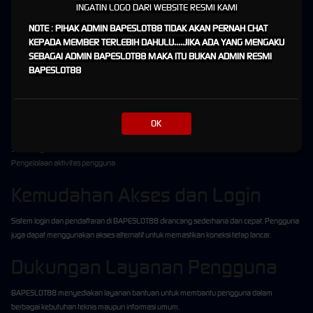
INGATIN LOGO DARI WEBSITE RESMI KAMI
Smartphone Android dan iOS
NOTE : PIHAK ADMIN BAPESLOT88 TIDAK AKAN PERNAH CHAT
Tablet
KEPADA MEMBER TERLEBIH DAHULU.....JIKA ADA YANG MENGAKU
Laptop dan desktop
SEBAGAI ADMIN BAPESLOT88 MAKA ITU BUKAN ADMIN RESMI
Sistem Keamanan yang Terjaga
BAPESLOT88
Keamanan menjadi prioritas dalam platform ini. BAPESLOT88 menerapkan sistem
perlindungan data untuk menjaga informasi pengguna tetap aman.
OK
Perlindungan data akun
Sistem login aman
Pengelolaan aktivitas pengguna
Kemudahan Akses dan Login
Sistem login dan pendaftaran di BAPESLOT88 dirancang sederhana dan cepat. Pengguna
juga dapat menggunakan akses alternatif untuk memastikan koneksi tetap lancar.
Dukungan Layanan Pengguna
BAPESLOT88 menyediakan layanan bantuan untuk membantu pengguna dalam
berbagai kebutuhan teknis maupun informasi umum.