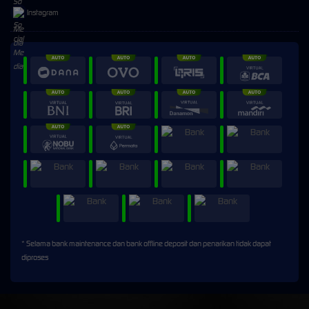
Instagram
* Selama bank maintenance dan bank offline deposit dan penarikan tidak dapat
diproses