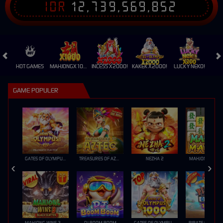
IDR
12,739,569,171
HOT GAMES
MAHJONGX1000!
INCESS X2000!
KAKEK X2000!
LUCKY NEKO!
GAME POPULER
GATES OF OLYMPUS POP
TREASURES OF AZTEC
NEZHA 2
MAHJONG MAX
MAHJONG WINS 3 – BLACK SCATTER
DJ BOOM BOOM
GATES OF OLYMPUS 1000
PIRATE QUEST 1